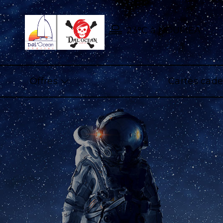
23°C
à
NOUMEA
Offres
Cartes cad