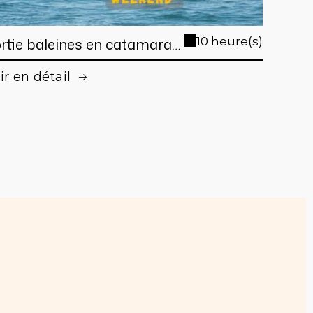
rtie baleines en catamaran
10 heure(s)
 Nouméa (en week end et
ir en détail
urs fériés )