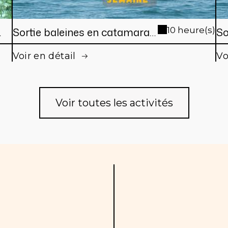
Sortie baleines en catamaran
10 heure(s)
So
de Nouméa (en semaine)
de
Voir en détail
Vo
jo
Voir toutes les activités