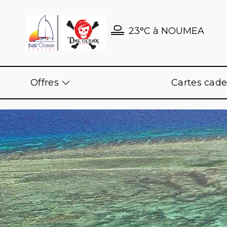
23°C
à
NOUMEA
Offres
Cartes cad