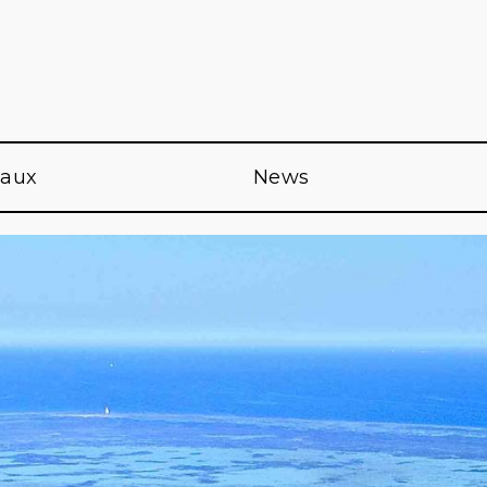
eaux
News