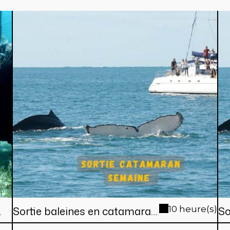
Sortie baleines en catamaran
10 heure(s)
So
de Nouméa (en semaine)
de