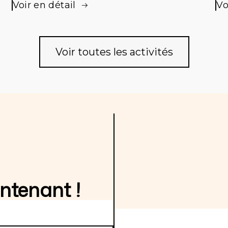
Voir en détail
Vo
jo
Voir toutes les activités
ntenant !