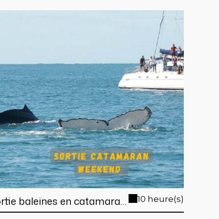
rtie baleines en catamaran
10 heure(s)
 Nouméa (en week end et