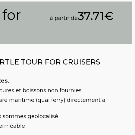
 for
37.71€
à partir de
RTLE TOUR FOR CRUISERS
tes.
itures et boissons non fournies.
re maritime (quai ferry) directement a
us sommes geolocalisé
perméable