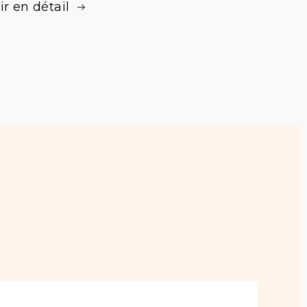
ir en détail
urs fériés )